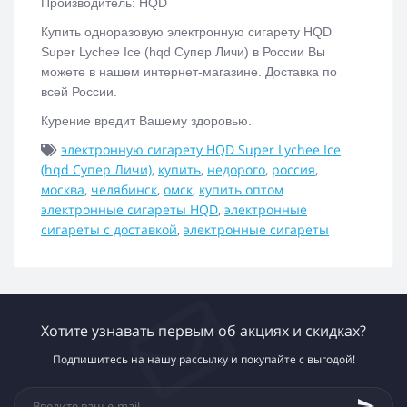
Производитель: HQD
Купить одноразовую электронную сигарету
HQD
Super Lychee Ice (hqd Супер Личи)
в России Вы
можете в нашем интернет-магазине. Доставка по
всей России.
Курение вредит Вашему здоровью.
электронную сигарету HQD Super Lychee Ice
(hqd Супер Личи)
,
купить
,
недорого
,
россия
,
москва
,
челябинск
,
омск
,
купить оптом
электронные сигареты HQD
,
электронные
сигареты с доставкой
,
электронные сигареты
Хотите узнавать первым об акциях и скидках?
Подпишитесь на нашу рассылку и покупайте с выгодой!