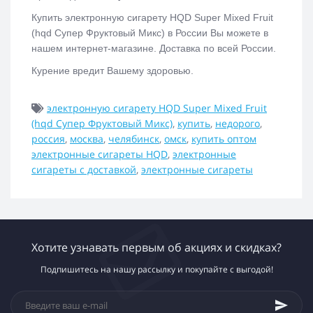
Купить электронную сигарету
HQD Super Mixed Fruit
(hqd Супер Фруктовый Микс)
в России Вы можете в
нашем интернет-магазине. Доставка по всей России.
Курение вредит Вашему здоровью.
электронную сигарету HQD Super Mixed Fruit
(hqd Супер Фруктовый Микс)
,
купить
,
недорого
,
россия
,
москва
,
челябинск
,
омск
,
купить оптом
электронные сигареты HQD
,
электронные
сигареты с доставкой
,
электронные сигареты
Хотите узнавать первым об акциях и скидках?
Подпишитесь на нашу рассылку и покупайте с выгодой!