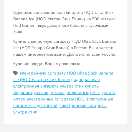
Одноразовая электронная сигарета
HQD Ultra Stick
Banana Ice (HQD Ультра Стик Банан)
на 500 затяжек.
Hqd Банан - вкус десертного банана с кусочками
льда.
Купить электронную сигарету
HQD Ultra Stick Banana
Ice (HQD Ультра Стик Банан)
в России Вы можете в
нашем интернет-магазине. Доставка по всей России.
Курение вредит Вашему здоровью.
электронную сигарету HQD Ultra Stick Banana
Ice (HQD Ультра Стик Банан)
,
одноразовая
электронная сигарета ультра стик купить
,
недорого
,
россия
,
москва
,
челябинск
,
омск
,
купить
оптом электронные сигареты HQD
,
электронные
сигареты с доставкой
,
электронные сигареты
,
ультра стик