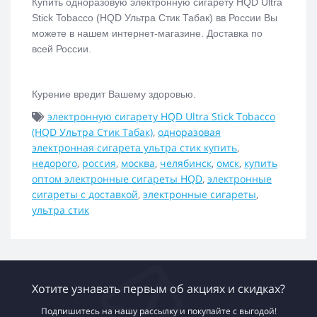
Купить одноразовую электронную сигарету
HQD Ultra
Stick Tobacco (HQD Ультра Стик Табак)
вв России Вы
можете в нашем интернет-магазине. Доставка по
всей России.
Курение вредит Вашему здоровью.
электронную сигарету HQD Ultra Stick Tobacco
(HQD Ультра Стик Табак)
,
одноразовая
электронная сигарета ультра стик купить
,
недорого
,
россия
,
москва
,
челябинск
,
омск
,
купить
оптом электронные сигареты HQD
,
электронные
сигареты с доставкой
,
электронные сигареты
,
ультра стик
Хотите узнавать первым об акциях и скидках?
Подпишитесь на нашу рассылку и покупайте с выгодой!