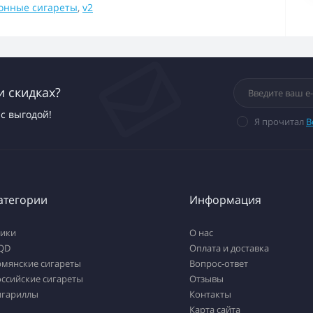
онные сигареты
,
v2
и скидках?
с выгодой!
Я прочитал
В
атегории
Информация
тики
О нас
QD
Оплата и доставка
рмянские сигареты
Вопрос-ответ
ссийские сигареты
Отзывы
игариллы
Контакты
Карта сайта