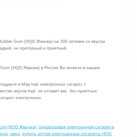
Bubble Gum (HQD Жвачка)
на 300 затяжек со вкусом
ладкий, не приторный и приятный.
 Gum (HQD Жвачка)
в России Вы можете в нашем
.
опадаете в Мир hqd электронных сигарет, с
ство вкусов hqd- не оставит вас без приятных
сигарет электронных.
Gum (HQD Жвачка)
,
одноразовая электронная сигарета
инск
,
омск
,
купить оптом электронные сигареты HQD
,