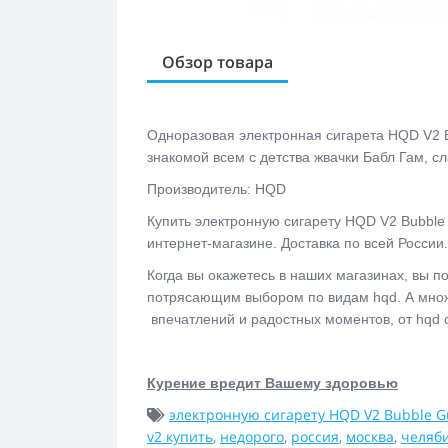
Обзор товара
Одноразовая электронная сигарета
HQD V2 
знакомой всем с детства жвачки Бабл Гам, с
Производитель: HQD
Купить электронную сигарету
HQD V2 Bubble
интернет-магазине. Доставка по всей России
Когда вы окажетесь в наших магазинах, вы п
потрясающим выбором по видам hqd. А множе
впечатлений и радостных моментов, от hqd 
Курение вредит Вашему здоровью
электронную сигарету HQD V2 Bubble 
v2 купить
,
недорого
,
россия
,
москва
,
челяб