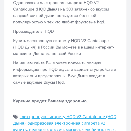
Одноразовая электронная сигарета
HQD V2
Cantaloupe (HQD Дыня)
на 300 затяжек со вкусом
сладкой сочной дыни, пользуется большой
популярностью у тех кто любит фруктовые hqd.
Производитель: HQD
Купить электронную сигарету
HQD V2 Cantaloupe
(HQD Дыня)
в России Вы можете в нашем интернет-
магазине. Доставка по всей России.
На нашем сайте Вы можете получить полную
информацию про HQD вкусы и варианты устройств в
которых они представлены. Вкус Дыня входит в
самые вкусные Вкусы Hqd.
Курение вредит Вашему здоровью.
электронную сигарету HQD V2 Cantaloupe (HQD
Дыня)
,
одноразовая электронная сигарета v2
купить
,
недорого
,
россия
,
москва
,
челябинск
,
омск
,