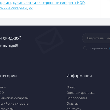
к
,
омск
,
купить оптом электронные сигареты HQD
,
онные сигареты
,
v2
и скидках?
с выгодой!
Я прочитал
В
атегории
Информация
тики
О нас
QD
Оплата и доставка
рмянские сигареты
Вопрос-ответ
ссийские сигареты
Отзывы
игариллы
Контакты