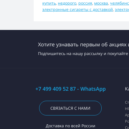
купить
,
недорого
,
россия
,
москва
,
челябинс
электронные сигареты с доставкой
,
электр
Хотите узнавать первым об акциях 
Подпишитесь на нашу рассылку и покупайте 
+7 499 409 52 87 - WhatsApp
К
С
СВЯЗАТЬСЯ С НАМИ
H
А
Ро
Доставка по всей России
С