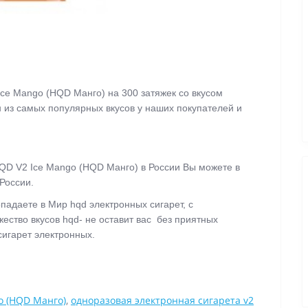
Ice Mango (HQD Манго)
на 300 затяжек со вкусом
н из самых популярных вкусов у наших покупателей и
QD V2 Ice Mango (HQD Манго)
в России Вы можете в
 России.
опадаете в Мир hqd электронных сигарет, с
ство вкусов hqd- не оставит вас без приятных
сигарет электронных.
o (HQD Манго)
,
одноразовая электронная сигарета v2