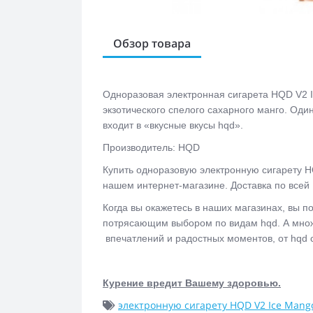
Обзор товара
Одноразовая электронная сигарета
HQD V2 
экзотического спелого сахарного манго. Оди
входит в «вкусные вкусы hqd».
Производитель: HQD
Купить одноразовую электронную сигарету
H
нашем интернет-магазине. Доставка по всей
Когда вы окажетесь в наших магазинах, вы п
потрясающим выбором по видам hqd. А множе
впечатлений и радостных моментов, от hqd 
Курение вредит Вашему здоровью.
электронную сигарету HQD V2 Ice Mang