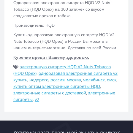
Одноразовая электронная сигарета
HQD V2 Nuts
Tobacco (HQD Орех)
на 300 затяжек со вкусом
сладковатых орехов и табака.
Производитель: HQD
Купить одноразовую электронную сигарету
HQD V2
Nuts Tobacco (HQD Орех)
в России Вы можете в
нашем интернет-магазине. Доставка по всей России.
Курение вредит Вашему здоровью.
электронную сигарету HQD V2 Nuts Tobacco
(HQD Орех)
,
одноразовая электронная сигарета v2
купить
,
недорого
,
россия
,
москва
,
челябинск
,
омск
,
купить оптом электронные сигареты HQD
,
электронные сигареты с доставкой
,
электронные
сигареты
,
v2
Хотите узнавать первым об акциях и скидках?