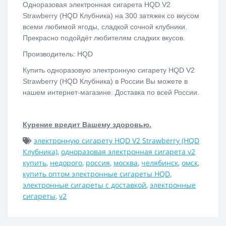
Одноразовая электронная сигарета
HQD V2
Strawberry (HQD Клубника)
на 300 затяжек со вкусом
всеми любимой ягоды, сладкой сочной клубники.
Прекрасно подойдёт любителям сладких вкусов.
Производитель: HQD
Купить одноразовую электронную сигарету
HQD V2
Strawberry (HQD Клубника)
в России Вы можете в
нашем интернет-магазине. Доставка по всей России.
Курение вредит Вашему здоровью.
электронную сигарету HQD V2 Strawberry (HQD
Клубника)
,
одноразовая электронная сигарета v2
купить
,
недорого
,
россия
,
москва
,
челябинск
,
омск
,
купить оптом электронные сигареты HQD
,
электронные сигареты с доставкой
,
электронные
сигареты
,
v2