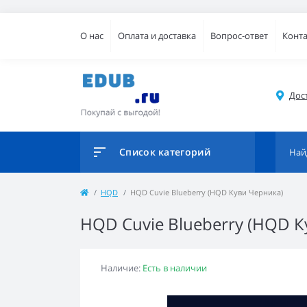
О нас
Оплата и доставка
Вопрос-ответ
Конт
Дос
Список категорий
HQD
HQD Cuvie Blueberry (HQD Куви Черника)
HQD Cuvie Blueberry (HQD К
Наличие:
Есть в наличии