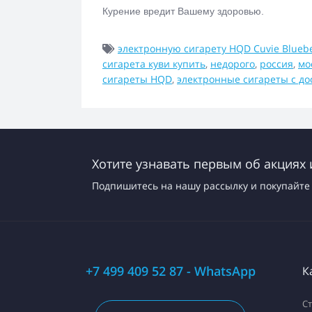
Курение вредит Вашему здоровью.
электронную сигарету HQD Cuvie Blueb
сигарета куви купить
,
недорого
,
россия
,
мо
сигареты HQD
,
электронные сигареты с до
Хотите узнавать первым об акциях 
Подпишитесь на нашу рассылку и покупайте 
+7 499 409 52 87 - WhatsApp
К
С