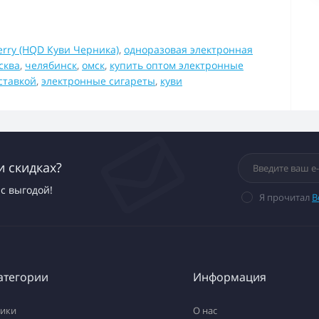
erry (HQD Куви Черника)
,
одноразовая электронная
сква
,
челябинск
,
омск
,
купить оптом электронные
ставкой
,
электронные сигареты
,
куви
и скидках?
с выгодой!
Я прочитал
В
атегории
Информация
тики
О нас