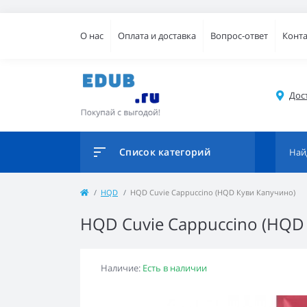
О нас
Оплата и доставка
Вопрос-ответ
Конт
Дос
Список категорий
HQD
HQD Cuvie Cappuccino (HQD Куви Капучино)
HQD Cuvie Cappuccino (HQD
Наличие:
Есть в наличии