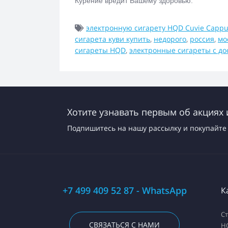
Курение вредит Вашему здоровью.
электронную сигарету HQD Cuvie Cappu
сигарета куви купить
,
недорого
,
россия
,
мо
сигареты HQD
,
электронные сигареты с до
Хотите узнавать первым об акциях 
Подпишитесь на нашу рассылку и покупайте 
+7 499 409 52 87 - WhatsApp
К
С
СВЯЗАТЬСЯ С НАМИ
H