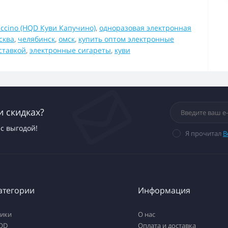
ccino (HQD Куви Капучино)
,
одноразовая электронная
сква
,
челябинск
,
омск
,
купить оптом электронные
ставкой
,
электронные сигареты
,
куви
и скидках?
с выгодой!
Я прочитал
В
атегории
Информация
тики
О нас
QD
Оплата и доставка