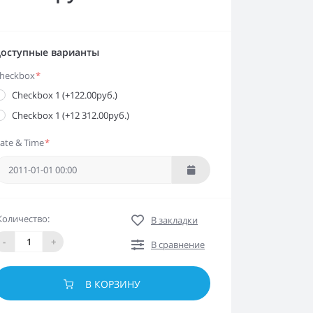
оступные варианты
heckbox
*
Checkbox 1 (+122.00руб.)
Checkbox 1 (+12 312.00руб.)
ate & Time
*
Количество:
В закладки
-
+
В сравнение
В КОРЗИНУ