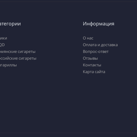
атегории
Информация
тики
О нас
QD
Оплата и доставка
рмянские сигареты
Вопрос-ответ
ссийские сигареты
Отзывы
игариллы
Контакты
Карта сайта