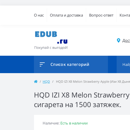
О нас
Оплата и доставка
Вопрос-ответ
Конт
Дос
Список категорий
HQD
HQD IZI X8 Melon Strawberry Apple (Изи Х8 Дын
HQD IZI X8 Melon Strawberr
сигарета на 1500 затяжек.
Наличие:
Есть в наличии