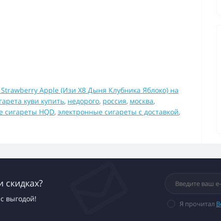
 Strawberry Apple (Изи Х8 Дыня Клубника Яблоко) на
гарета куви купить
,
недорого
,
россия
,
москва
,
е сигареты HQD
,
электронные сигареты с доставкой
,
и скидках?
с выгодой!
Я прочитал
В