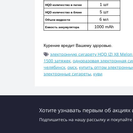
1 шт
HQD количество в пачке
5 шт
HQD количество в блоке
6 мл
Объем жидкости
1000 mAh
Емкость аккумулятора
Курение вредит Вашему здоровью.
электронную сигарету HQD IZI X8 Melon
1500 затяжек
,
одноразовая электронная си
челябинск
,
омск
,
купить оптом электронны
электронные сигареты
,
куви
Хотите узнавать первым об акциях 
Подпишитесь на нашу рассылку и покупайте 