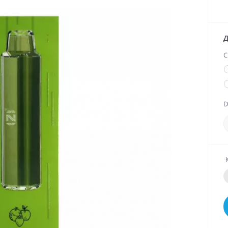
Д
C
D