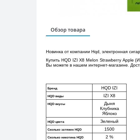
Обзор товара
Новинка от компании Hqd, электронная сигаре
Купить 
HQD IZI X8 Melon Strawberry Apple (
Вы можете в нашем интернет-магазине. Доста
HQD IZI
Бренд
IZI X8
HQD виды
Дыня
HQD вкусы
Клубника
Яблоко
Зеленый
HQD цвета
1500
Сколько затяжек HQD
2 %
Сколько никотина HQD