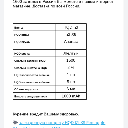
1600 затяжек в России Вы можете в нашем интернет-
магазине. Доставка по всей России. 
HQD IZI
Бренд
IZI X8
HQD виды
Ананас
HQD вкусы
Желтый
HQD цвета
1500
Сколько затяжек HQD
2 %
Сколько никотина HQD
1 шт
HQD количество в пачке
5 шт
HQD количество в блоке
6 мл
Объем жидкости
1000 mAh
Емкость аккумулятора
Курение вредит Вашему здоровью.
электронную сигарету HQD IZI X8 Pineapple