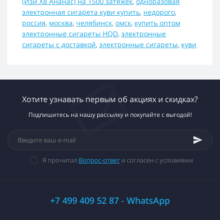
(Изи Х8 Ананас) на 1500 затяжек
,
одноразовая
электронная сигарета куви купить
,
недорого
,
россия
,
москва
,
челябинск
,
омск
,
купить оптом
электронные сигареты HQD
,
электронные
сигареты с доставкой
,
электронные сигареты
,
куви
Хотите узнавать первым об акциях и скидках?
Подпишитесь на нашу рассылку и покупайте с выгодой!
Я прочитал
Вопрос-ответ
и согласен с условиями
+7 499 409 52 87 - WhatsApp