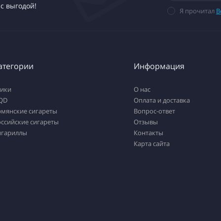
с выгодой!
Я прочитал
В
атегории
Информация
тики
О нас
QD
Оплата и доставка
рмянские сигареты
Вопрос-ответ
ссийские сигареты
Отзывы
игариллы
Контакты
Карта сайта