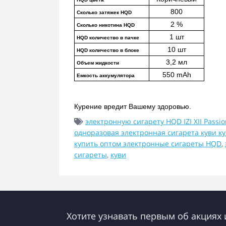
800
Сколько затяжек HQD
2 %
Сколько никотина HQD
1 шт
HQD количество в пачке
10 шт
HQD количество в блоке
3,2 мл
Объем жидкости
550 mAh
Емкость аккумулятора
Курение вредит Вашему здоровью.
электронную сигарету HQD IZI XII Passi
одноразовая электронная сигарета куви к
купить оптом электронные сигареты HQD
,
сигареты
,
куви
Хотите узнавать первым об акциях 