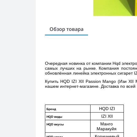
Обзор товара
Очередная новинка от компании Hqd электронн
самых лучших на рынке. Компания постоянн
обновлённая линейка электронных сигарет IZI
Купить 
HQD IZI XII Passion Mango (Изи XII
нашем интернет-магазине. Доставка по всей 
HQD IZI
Бренд
IZI XII
HQD виды
Манго 
HQD вкусы
Маракуйя 
Коричневый
HQD цвета