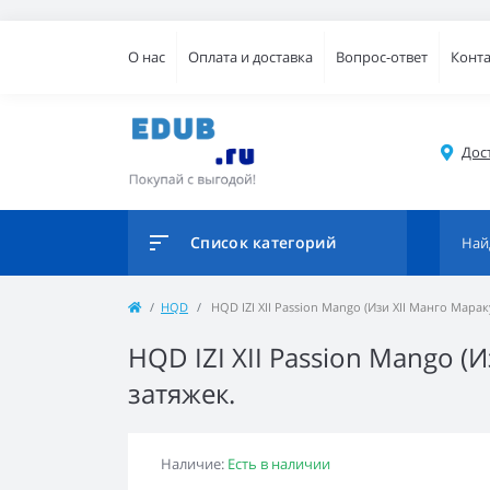
О нас
Оплата и доставка
Вопрос-ответ
Конт
Дос
Список категорий
HQD
HQD IZI XII Passion Mango (Изи XII Манго Мара
HQD IZI XII Passion Mango (
затяжек.
Наличие:
Есть в наличии