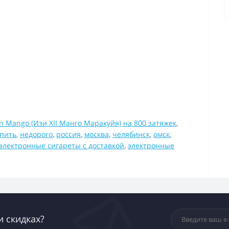
on Mango (Изи XII Манго Маракуйя) на 800 затяжек
,
упить
,
недорого
,
россия
,
москва
,
челябинск
,
омск
,
электронные сигареты с доставкой
,
электронные
и скидках?