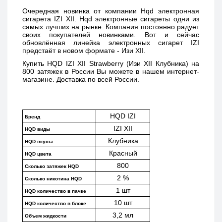
Очередная новинка от компании Hqd электронная 
сигарета IZI XII. Hqd электронные сигареты одни из 
самых лучших на рынке. Компания постоянно радует 
своих покупателей новинками. Вот и сейчас 
обновлённая линейка электронных сигарет IZI 
предстаёт в новом формате - Изи XII. 
Купить 
HQD IZI XII Strawberry (Изи XII Клубника) 
на 
800 затяжек в России Вы можете в нашем интернет-
магазине. Доставка по всей России. 
HQD IZI
Бренд
IZI XII
HQD виды
Клубника
HQD вкусы
Красный
HQD цвета
800
Сколько затяжек HQD
2 %
Сколько никотина HQD
1 шт
HQD количество в пачке
10 шт
HQD количество в блоке
3,2 мл
Объем жидкости