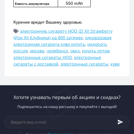
550 mAh
Емкость аккумулятора
Курение вредит Вашему здоровью.
электронную сигарету HQD IZI XII Strawberry
(Изи XII Клубника) на 800 затяжек
,
одноразовая
электронная сигарета куви купить
,
недорого
,
россия
,
москва
,
челябинск
,
омск
,
купить оптом
электронные сигареты HQD
,
электронные
сигареты с доставкой
,
электронные сигареты
,
куви
Хотите узнавать первым об акциях и скидках?
Подпишитесь на нашу рассылку и покупайте с выгодой!