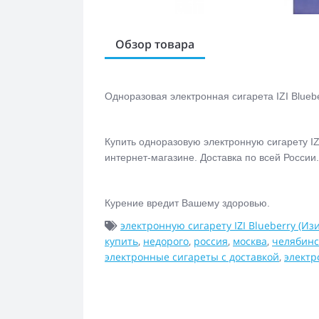
Обзор товара
Одноразовая электронная сигарета
IZI Blue
Купить одноразовую электронную сигарету
I
интернет-магазине. Доставка по всей России
Курение вредит Вашему здоровью.
электронную сигарету IZI Blueberry (Из
купить
,
недорого
,
россия
,
москва
,
челябинс
электронные сигареты с доставкой
,
электр