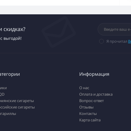
и скидках?
с выгодой!
Я прочитал
В
атегории
Информация
тики
О нас
QD
Оплата и доставка
рмянские сигареты
Вопрос-ответ
ссийские сигареты
Отзывы
игариллы
Контакты
Карта сайта