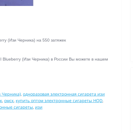
berry (Изи Черника) на 550 затяжек
ZI Blueberry (Изи Черника)
в России Вы можете в нашем
.
и Черника)
,
одноразовая электронная сигарета изи
к
,
омск
,
купить оптом электронные сигареты HQD
,
онные сигареты
,
изи