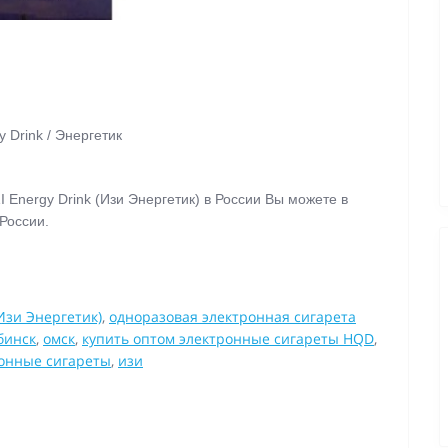
 Drink / Энергетик
 Energy Drink (Изи Энергетик) в России Вы можете в
 России.
(Изи Энергетик)
,
одноразовая электронная сигарета
бинск
,
омск
,
купить оптом электронные сигареты HQD
,
онные сигареты
,
изи