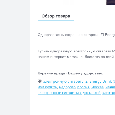
Обзор товара
Одноразовая электронная сигарета IZI Energy
Купить одноразовую электронную сигарету IZI
нашем интернет-магазине. Доставка по всей
Курение вредит Вашему здоровью.
электронную сигарету IZI Energy Drink 
изи купить
,
недорого
,
россия
,
москва
,
челя
электронные сигареты с доставкой
,
электр