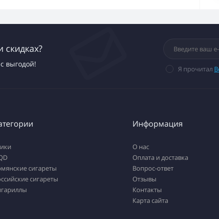
и скидках?
с выгодой!
Я прочитал
В
атегории
Информация
тики
О нас
QD
Оплата и доставка
рмянские сигареты
Вопрос-ответ
ссийские сигареты
Отзывы
игариллы
Контакты
Карта сайта