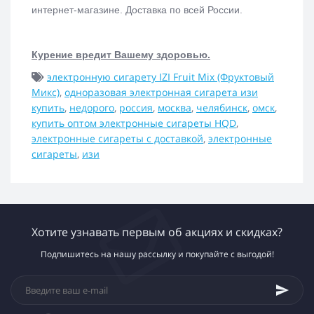
интернет-магазине. Доставка по всей России.
Курение вредит Вашему здоровью.
электронную сигарету IZI Fruit Mix (Фруктовый
Микс)
,
одноразовая электронная сигарета изи
купить
,
недорого
,
россия
,
москва
,
челябинск
,
омск
,
купить оптом электронные сигареты HQD
,
электронные сигареты с доставкой
,
электронные
сигареты
,
изи
Хотите узнавать первым об акциях и скидках?
Подпишитесь на нашу рассылку и покупайте с выгодой!