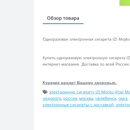
Обзор товара
Одноразовая электронная сигарета IZI Mojito
Купить одноразовую электронную сигарету IZ
интернет-магазине. Доставка по всей России
Курение вредит Вашему здоровью.
электронную сигарету IZI Mojito (Изи М
недорого
,
россия
,
москва
,
челябинск
,
омск
,
электронные сигареты с доставкой
,
электр