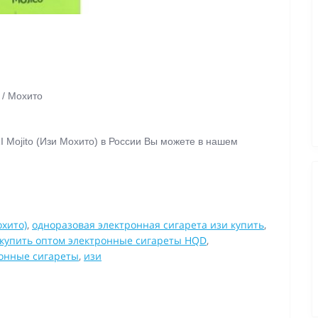
 / Мохито
I Mojito (Изи Мохито) в России Вы можете в нашем
.
охито)
,
одноразовая электронная сигарета изи купить
,
купить оптом электронные сигареты HQD
,
онные сигареты
,
изи