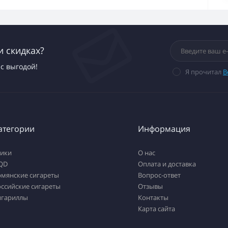
и скидках?
с выгодой!
Я прочитал
В
атегории
Информация
тики
О нас
QD
Оплата и доставка
рмянские сигареты
Вопрос-ответ
ссийские сигареты
Отзывы
игариллы
Контакты
Карта сайта