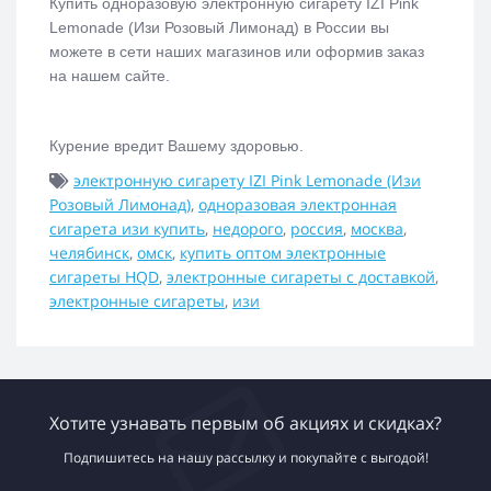
Купить одноразовую электронную сигарету
IZI Pink
Lemonade (Изи Розовый Лимонад)
в России вы
можете в сети наших магазинов или оформив заказ
на нашем сайте.
Курение вредит Вашему здоровью.
электронную сигарету IZI Pink Lemonade (Изи
Розовый Лимонад)
,
одноразовая электронная
сигарета изи купить
,
недорого
,
россия
,
москва
,
челябинск
,
омск
,
купить оптом электронные
сигареты HQD
,
электронные сигареты с доставкой
,
электронные сигареты
,
изи
Хотите узнавать первым об акциях и скидках?
Подпишитесь на нашу рассылку и покупайте с выгодой!