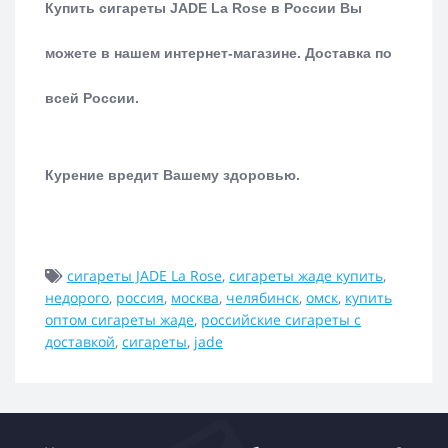
Купить сигареты JADE La Rose в России Вы
можете в нашем интернет-магазине.
Доставка по
всей России.
Курение вредит Вашему здоровью.
сигареты JADE La Rose
,
сигареты жаде купить
,
недорого
,
россия
,
москва
,
челябинск
,
омск
,
купить
оптом сигареты жаде
,
российские сигареты с
доставкой
,
сигареты
,
jade