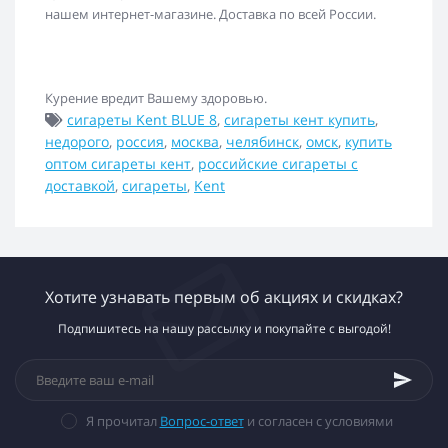
нашем интернет-магазине. Доставка по всей России.
Курение вредит Вашему здоровью.
сигареты Kent BLUE 8
,
сигареты кент купить
,
недорого
,
россия
,
москва
,
челябинск
,
омск
,
купить
оптом сигареты кент
,
российские сигареты с
доставкой
,
сигареты
,
Kent
Хотите узнавать первым об акциях и скидках?
Подпишитесь на нашу рассылку и покупайте с выгодой!
Я прочитал
Вопрос-ответ
и согласен с условиями