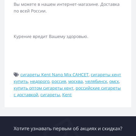
Вы можете в нашем интернет-магазине. Доставка
по всей России.
Курение вредит Вашему здоровью.
сигареты Kent Nano Mix САНСЕТ
,
сигареты кент
купить
,
недорого
,
россия
,
москва
,
челябинск
,
омск
,
купить оптом сигареты кент
,
российские сигареты
с доставкой
,
сигареты
,
Kent
Хотите узнавать первым об акциях и скидках?