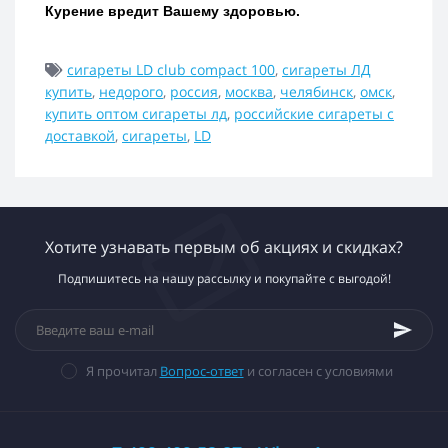
Курение вредит Вашему здоровью.
сигареты LD club compact 100
,
сигареты ЛД
купить
,
недорого
,
россия
,
москва
,
челябинск
,
омск
,
купить оптом сигареты лд
,
российские сигареты с
доставкой
,
сигареты
,
LD
Хотите узнавать первым об акциях и скидках?
Подпишитесь на нашу рассылку и покупайте с выгодой!
Я прочитал
Вопрос-ответ
и согласен с условиями