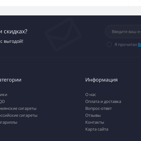
и скидках?
с выгодой!
Я прочитал
В
атегории
Информация
тики
О нас
QD
Оплата и доставка
рмянские сигареты
Вопрос-ответ
ссийские сигареты
Отзывы
игариллы
Контакты
Карта сайта