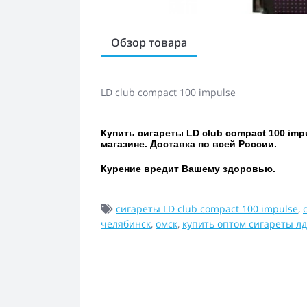
Обзор товара
LD club compact 100 impulse
Купить сигареты LD club compact 100 imp
магазине. Доставка по всей России.
Курение вредит Вашему здоровью.
сигареты LD club compact 100 impulse
,
челябинск
,
омск
,
купить оптом сигареты лд