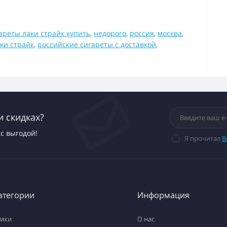
ареты лаки страйк купить
,
недорого
,
россия
,
москва
,
ки страйк
,
российские сигареты с доставкой
,
и скидках?
с выгодой!
Я прочитал
В
атегории
Информация
тики
О нас