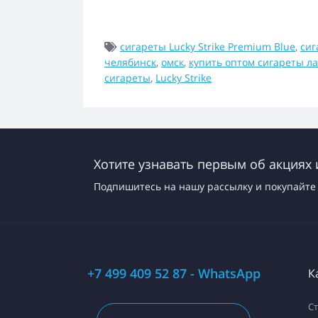
сигареты Lucky Strike Premium Blue
,
сиг
челябинск
,
омск
,
купить оптом сигареты ла
сигареты
,
Lucky Strike
Хотите узнавать первым об акциях 
Подпишитесь на нашу рассылку и покупайте 
+7 499 409 52 87 - WhatsApp
К
С