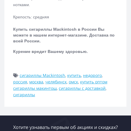
нотками.
Крепость: средняя
Купить сигариллы Mackintosh в России Вы
можете в нашем интернет-магазине. Доставка по
всей России.
Курение вредит Вашему здоровью.
сигариллы Mackintosh
,
купить
,
недорого
,
россия
,
москва
,
челябинск
,
омск
,
купить оптом
сигариллы макинтош
,
сигариллы с доставкой
,
сигариллы
Хотите узнавать первым об акциях и скидках?