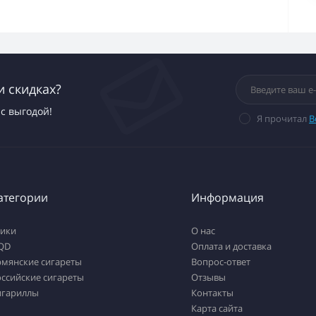
и скидках?
с выгодой!
Я прочитал
В
атегории
Информация
тики
О нас
QD
Оплата и доставка
рмянские сигареты
Вопрос-ответ
ссийские сигареты
Отзывы
игариллы
Контакты
Карта сайта