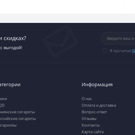
и скидках?
с выгодой!
Я прочитал
В
атегории
Информация
тики
О нас
QD
Оплата и доставка
рмянские сигареты
Вопрос-ответ
ссийские сигареты
Отзывы
игариллы
Контакты
Карта сайта