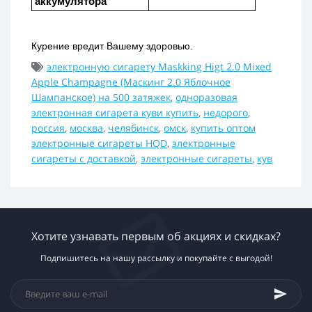
аккумулятора
Курение вредит Вашему здоровью.
электронную сигарету Maskking Higt 2.0 Mixed
Apple Champagne (Маскинг 2.0 Яблочное
Шампанское) на 500 затяжек
,
одноразовая
электронная сигарета куви купить
,
недорого
,
россия
,
москва
,
челябинск
,
омск
,
купить оптом
электронные сигареты HQD
,
электронные
сигареты с доставкой
,
электронные сигареты
,
кув
Хотите узнавать первым об акциях и скидках?
Подпишитесь на нашу рассылку и покупайте с выгодой!