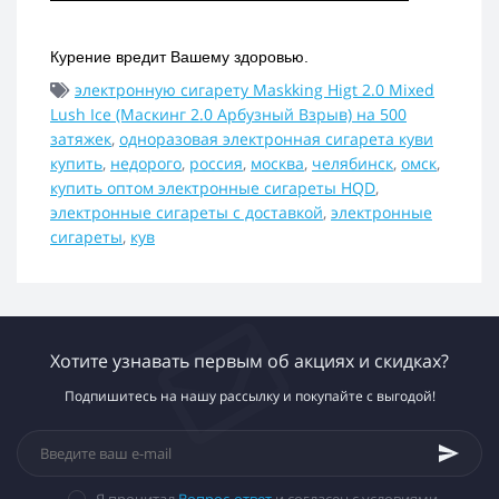
Курение вредит Вашему здоровью.
электронную сигарету Maskking Higt 2.0 Mixed
Lush Ice (Маскинг 2.0 Арбузный Взрыв) на 500
затяжек
,
одноразовая электронная сигарета куви
купить
,
недорого
,
россия
,
москва
,
челябинск
,
омск
,
купить оптом электронные сигареты HQD
,
электронные сигареты с доставкой
,
электронные
сигареты
,
кув
Хотите узнавать первым об акциях и скидках?
Подпишитесь на нашу рассылку и покупайте с выгодой!
Я прочитал
Вопрос-ответ
и согласен с условиями