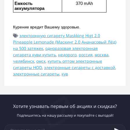
Емкость 
370 mAh
аккумулятора
Курение вредит Вашему здоровью.
электронную сигарету Maskking Higt 2.0
Pineapple Lemonade (Маскинг 2.0 Ананасовый Лёд)
на 500 затяжек
,
одноразовая электронная
сигарета куви купить
,
недорого
,
россия
,
москва
,
челябинск
,
омск
,
купить оптом электронные
сигареты HQD
,
электронные сигареты с доставкой
,
электронные сигареты
,
кув
Хотите узнавать первым об акциях и скидках?
Подпишитесь на нашу рассылку и покупайте с выгодой!