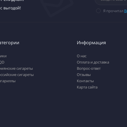
с выгодой!
Я прочитал
В
атегории
Информация
тики
О нас
QD
Оплата и доставка
рмянские сигареты
Вопрос-ответ
ссийские сигареты
Отзывы
игариллы
Контакты
Карта сайта