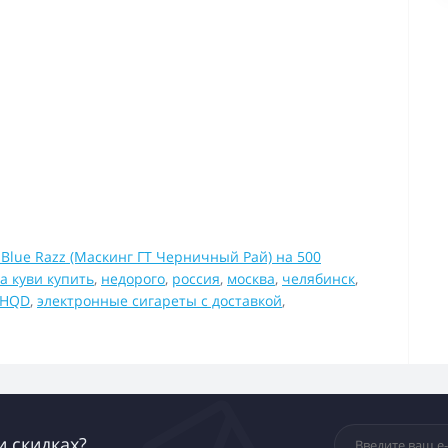
 Blue Razz (Маскинг ГТ Черничный Рай) на 500
а куви купить
,
недорого
,
россия
,
москва
,
челябинск
,
 HQD
,
электронные сигареты с доставкой
,
и скидках?