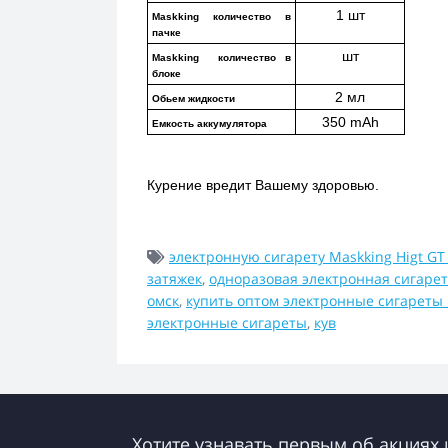
1 шт
Maskking количество в 
пачке
шт
Maskking  количество в 
блоке
2 мл
Обьем жидкости
350 mAh
Емкость аккумулятора
Курение вредит Вашему здоровью.
электронную сигарету Maskking Higt GT
затяжек
,
одноразовая электронная сигарет
омск
,
купить оптом электронные сигареты
электронные сигареты
,
кув
Хотите узнавать первым об акциях 