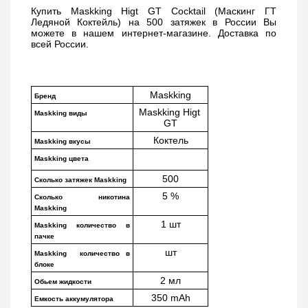
Купить 
Maskking Higt GT Cocktail (Маскинг ГТ 
Ледяной Коктейль) 
на 500 затяжек в России Вы 
можете в нашем интернет-магазине. Доставка по 
всей России. 
Maskking
Бренд
Maskking Higt 
Maskking виды
GT
Коктель
Maskking вкусы
Maskking цвета
500
Сколько затяжек Maskking 
5 %
Сколько никотина 
Maskking
1 шт
Maskking количество в 
пачке
шт
Maskking  количество в 
блоке
2 мл
Обьем жидкости
350 mAh
Емкость аккумулятора