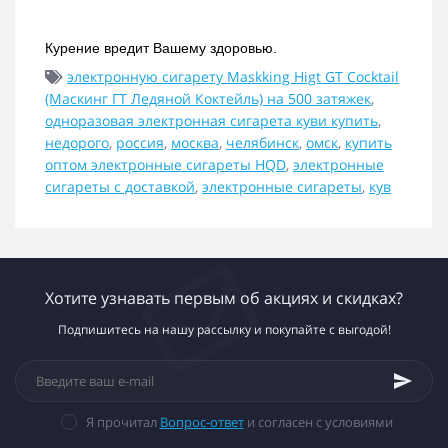
Курение вредит Вашему здоровью.
электронную сигарету Maskking Higt GT Cocktail
(Маскинг ГТ Ледяной Коктейль) на 500 затяжек
,
одноразовая электронная сигарета куви купить
,
недорого
,
россия
,
москва
,
челябинск
,
омск
,
купить
оптом электронные сигареты HQD
,
электронные
сигареты с доставкой
,
электронные сигареты
,
кув
Хотите узнавать первым об акциях и скидках?
Подпишитесь на нашу рассылку и покупайте с выгодой!
Я прочитал
Вопрос-ответ
и согласен с условиями