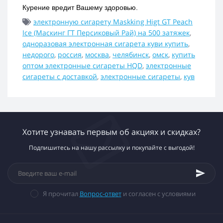
Курение вредит Вашему здоровью.
электронную сигарету Maskking Higt GT Peach
Ice (Маскинг ГТ Персиковый Рай) на 500 затяжек
,
одноразовая электронная сигарета куви купить
,
недорого
,
россия
,
москва
,
челябинск
,
омск
,
купить
оптом электронные сигареты HQD
,
электронные
сигареты с доставкой
,
электронные сигареты
,
кув
Хотите узнавать первым об акциях и скидках?
Подпишитесь на нашу рассылку и покупайте с выгодой!
Я прочитал
Вопрос-ответ
и согласен с условиями