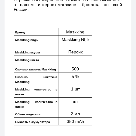
в нашем интернет-магазине. Доставка по всей 
России. 
Maskking
Бренд
Maskking Nf,fr
Maskking виды
Персик
Maskking вкусы
Maskking цвета
500
Сколько затяжек Maskking 
5 %
Сколько никотина 
Maskking
1 шт
Maskking количество в 
пачке
шт
Maskking  количество в 
блоке
2 мл
Обьем жидкости
350 mAh
Емкость аккумулятора