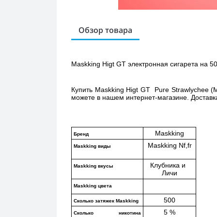
Обзор товара
Maskking Higt 
GT
 электронная сигарета на 50
Купить 
Maskking Higt GT  Pure Strawlychee (
можете в нашем интернет-магазине. Доставка
Maskking
Бренд
Maskking Nf,fr
Maskking виды
Клубника и  
Maskking вкусы
Личи
Maskking цвета
500
Сколько затяжек Maskking 
5 %
Сколько никотина 