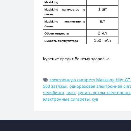
Maskking
1 шт
Maskking количество в 
пачке
шт
Maskking  количество в 
блоке
2 мл
Обьем жидкости
350 mAh
Емкость аккумулятора
Курение вредит Вашему здоровью.
электронную сигарету Maskking Higt GT 
500 затяжек
,
одноразовая электронная сиг
челябинск
,
омск
,
купить оптом электронны
электронные сигареты
,
кув