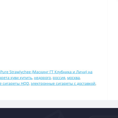
Pure Strawlychee (Маскинг ГТ Клубника и Личи) на
арета куви купить
,
недорого
,
россия
,
москва
,
е сигареты HQD
,
электронные сигареты с доставкой
,