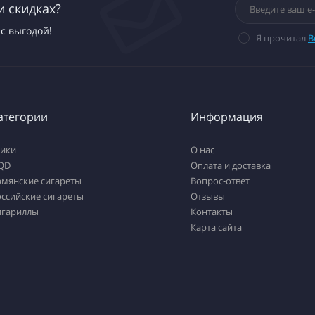
и скидках?
с выгодой!
Я прочитал
В
атегории
Информация
тики
О нас
QD
Оплата и доставка
рмянские сигареты
Вопрос-ответ
ссийские сигареты
Отзывы
игариллы
Контакты
Карта сайта