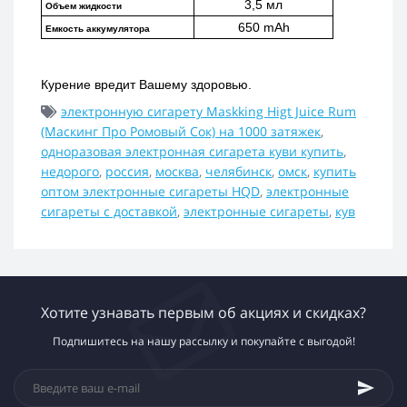
3,5 мл
Объем жидкости
650 mAh
Емкость аккумулятора
Курение вредит Вашему здоровью.
электронную сигарету Maskking Higt Juice Rum
(Маскинг Про Ромовый Сок) на 1000 затяжек
,
одноразовая электронная сигарета куви купить
,
недорого
,
россия
,
москва
,
челябинск
,
омск
,
купить
оптом электронные сигареты HQD
,
электронные
сигареты с доставкой
,
электронные сигареты
,
кув
Хотите узнавать первым об акциях и скидках?
Подпишитесь на нашу рассылку и покупайте с выгодой!