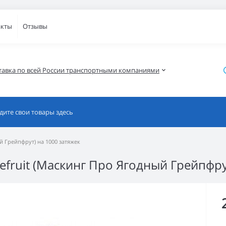
акты
Отзывы
тавка по всей России транспортными компаниями
ый Грейпфрут) на 1000 затяжек
pefruit (Маскинг Про Ягодный Грейпфру