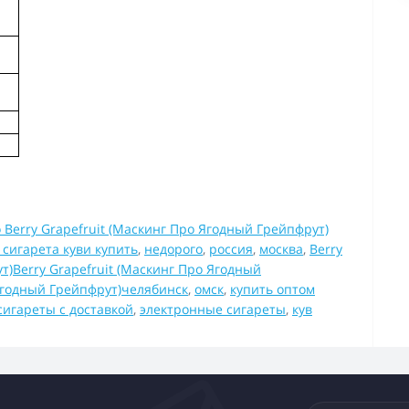
o Berry Grapefruit (Маскинг Про Ягодный Грейпфрут)
сигарета куви купить
,
недорого
,
россия
,
москва
,
Berry
т)Berry Grapefruit (Маскинг Про Ягодный
 Ягодный Грейпфрут)челябинск
,
омск
,
купить оптом
сигареты с доставкой
,
электронные сигареты
,
кув