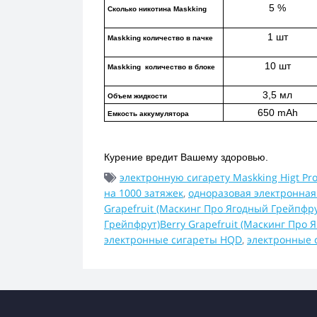
5 %
Сколько никотина Maskking
1 шт
Maskking количество в пачке
10 шт
Maskking  количество в блоке
3,5 мл
Объем жидкости
650 mAh
Емкость аккумулятора
Курение вредит Вашему здоровью.
электронную сигарету Maskking Higt Pr
на 1000 затяжек
,
одноразовая электронная 
Grapefruit (Маскинг Про Ягодный Грейпфру
Грейпфрут)Berry Grapefruit (Маскинг Про
электронные сигареты HQD
,
электронные 