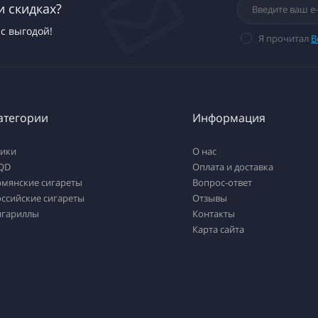
и скидках?
с выгодой!
Я прочитал
В
атегории
Информация
тики
О нас
QD
Оплата и доставка
рмянские сигареты
Вопрос-ответ
ссийские сигареты
Отзывы
игариллы
Контакты
Карта сайта