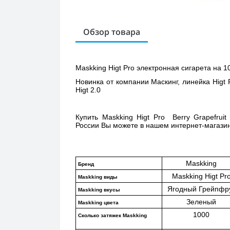
Обзор товара
Maskking Higt Pro электронная сигарета на 10
Новинка от компании Маскинг, линейка Higt 
Higt 2.0 
Купить 
Maskking Higt Pro  Berry Grapefrui
России Вы можете в нашем интернет-магазине
Maskking
Бренд
Maskking Higt Pr
Maskking виды
Ягодный Грейпфр
Maskking вкусы
Зеленый
Maskking цвета
1000
Сколько затяжек Maskking 