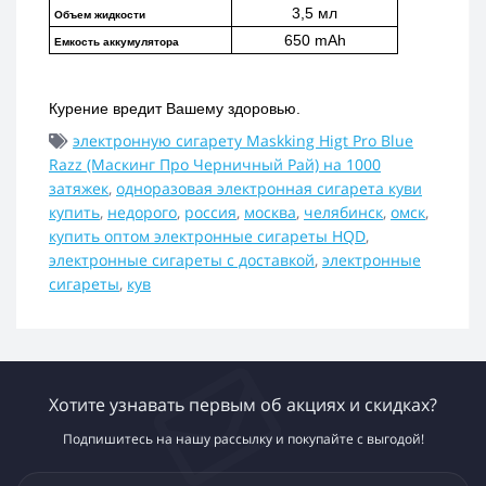
3,5 мл
Объем жидкости
650 mAh
Емкость аккумулятора
Курение вредит Вашему здоровью.
электронную сигарету Maskking Higt Pro Blue
Razz (Маскинг Про Черничный Рай) на 1000
затяжек
,
одноразовая электронная сигарета куви
купить
,
недорого
,
россия
,
москва
,
челябинск
,
омск
,
купить оптом электронные сигареты HQD
,
электронные сигареты с доставкой
,
электронные
сигареты
,
кув
Хотите узнавать первым об акциях и скидках?
Подпишитесь на нашу рассылку и покупайте с выгодой!