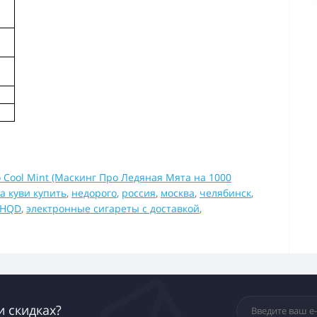
o Cool Mint (Маскинг Про Ледяная Мята на 1000
а куви купить
,
недорого
,
россия
,
москва
,
челябинск
,
 HQD
,
электронные сигареты с доставкой
,
и скидках?