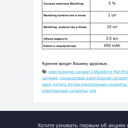
5 %
Сколько никотина Maskking
1 шт
Maskking количество в пачке
10 шт
Maskking  количество в блоке
3,5 мл
Объем жидкости
650 mAh
Емкость аккумулятора
Курение вредит Вашему здоровью.
электронную сигарету Maskking Higt Pr
затяжек
,
одноразовая электронная сигарет
омск
,
купить оптом электронные сигареты
электронные сигареты
,
кув
Хотите узнавать первым об акциях 