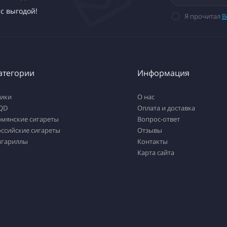
с выгодой!
Я прочитал
В
атегории
Информация
тики
О нас
QD
Оплата и доставка
рмянские сигареты
Вопрос-ответ
ссийские сигареты
Отзывы
игариллы
Контакты
Карта сайта