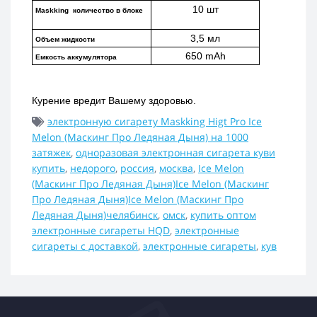
10 шт
Maskking  количество в блоке
3,5 мл
Объем жидкости
650 mAh
Емкость аккумулятора
Курение вредит Вашему здоровью.
электронную сигарету Maskking Higt Pro Ice
Melon (Маскинг Про Ледяная Дыня) на 1000
затяжек
,
одноразовая электронная сигарета куви
купить
,
недорого
,
россия
,
москва
,
Ice Melon
(Маскинг Про Ледяная Дыня)Ice Melon (Маскинг
Про Ледяная Дыня)Ice Melon (Маскинг Про
Ледяная Дыня)челябинск
,
омск
,
купить оптом
электронные сигареты HQD
,
электронные
сигареты с доставкой
,
электронные сигареты
,
кув