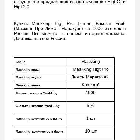
выпущена в продолжение известным ранее Higt Gt и 
Higt 2.0 
Купить 
Maskking Higt Pro Lemon Passion Fruit  
(Маскинг Про Лимон Маракуйя) 
на 1000 затяжек в 
России Вы можете в нашем интернет-магазине. 
Доставка по всей России. 
Maskking
Бренд
Maskking Higt Pro
Maskking виды
Лимон Маракуйяй 
Maskking вкусы
Красный
Maskking цвета
1000
Сколько затяжек Maskking 
5 %
Сколько никотина Maskking
1 шт
Maskking количество в пачке
10 шт
Maskking  количество в блоке