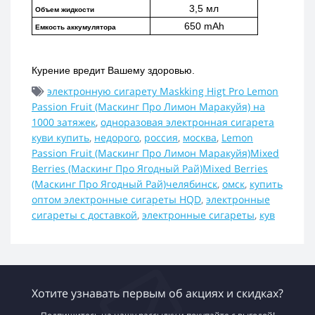
3,5 мл
Объем жидкости
650 mAh
Емкость аккумулятора
Курение вредит Вашему здоровью.
электронную сигарету Maskking Higt Pro Lemon
Passion Fruit (Маскинг Про Лимон Маракуйя) на
1000 затяжек
,
одноразовая электронная сигарета
куви купить
,
недорого
,
россия
,
москва
,
Lemon
Passion Fruit (Маскинг Про Лимон Маракуйя)Mixed
Berries (Маскинг Про Ягодный Рай)Mixed Berries
(Маскинг Про Ягодный Рай)челябинск
,
омск
,
купить
оптом электронные сигареты HQD
,
электронные
сигареты с доставкой
,
электронные сигареты
,
кув
Хотите узнавать первым об акциях и скидках?