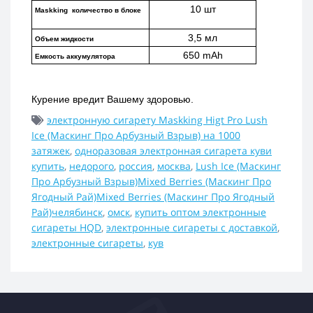
10 шт
Maskking  количество в блоке
3,5 мл
Объем жидкости
650 mAh
Емкость аккумулятора
Курение вредит Вашему здоровью.
электронную сигарету Maskking Higt Pro Lush
Ice (Маскинг Про Арбузный Взрыв) на 1000
затяжек
,
одноразовая электронная сигарета куви
купить
,
недорого
,
россия
,
москва
,
Lush Ice (Маскинг
Про Арбузный Взрыв)Mixed Berries (Маскинг Про
Ягодный Рай)Mixed Berries (Маскинг Про Ягодный
Рай)челябинск
,
омск
,
купить оптом электронные
сигареты HQD
,
электронные сигареты с доставкой
,
электронные сигареты
,
кув