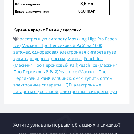
3,5 мл
Объем жидкости
650 mAh
Емкость аккумулятора
Курение вредит Вашему здоровью.
электронную сигарету Maskking Higt Pro Peach
Ice (Маскинг Про Персиковый Рай) на 1000
затяжек
,
одноразовая электронная сигарета куви
купить
,
недорого
,
россия
,
москва
,
Peach Ice
(Маскинг Про Персиковый Рай)Peach Ice (Маскинг
Про Персиковый Рай)Peach Ice (Маскинг Про
Персиковый Рай)челябинск
,
омск
,
купить оптом
электронные сигареты HQD
,
электронные
сигареты с доставкой
,
электронные сигареты
,
кув
Хотите узнавать первым об акциях и скидках?