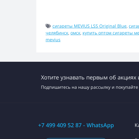
сигареты MEVIUS LSS Original Blue
,
сига
челябинск
,
омск
,
купить оптом сигареты м
mevius
Хотите узнавать первым об акциях 
Подпишитесь на нашу рассылку и покупайте 
+7 499 409 52 87 - WhatsApp
К