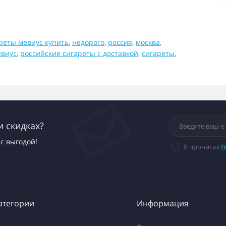
реты мевиус купить
,
недорого
,
россия
,
москва
,
евиус
,
российские сигареты с доставкой
,
сигареты
,
и скидках?
с выгодой!
Я прочитал
В
атегории
Информация