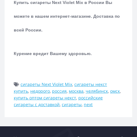
Купить сигареты Next Violet Mix в России Вы
можете в нашем интернет-магазине.
Доставка по
всей России.
Курение вредит Вашему здоровью.
сигареты Next Violet Mix
,
сигареты некст
купить
,
недорого
,
россия
,
москва
,
челябинск
,
омск
,
купить оптом сигареты некст
,
российские
сигареты с доставкой
,
сигареты
,
next