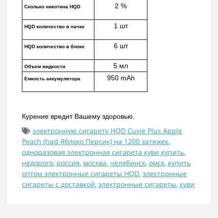
2 %
Сколько никотина HQD
1 шт
HQD количество в пачке
6 шт
HQD количество в блоке
5 мл
Объем жидкости
950 mAh
Емкость аккумулятора
Курение вредит Вашему здоровью.
электронную сигарету HQD Cuvie Plus Apple
Peach (hqd Яблоко Персик) на 1200 затяжек
,
одноразовая электронная сигарета куви купить
,
недорого
,
россия
,
москва
,
челябинск
,
омск
,
купить
оптом электронные сигареты HQD
,
электронные
сигареты с доставкой
,
электронные сигареты
,
куви