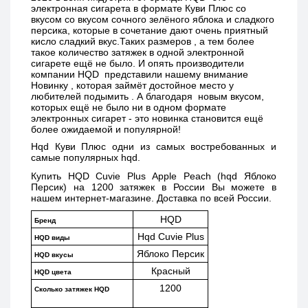
электронная сигарета в формате Куви Плюс со 
вкусом 
со вкусом сочного зелёного яблока и сладкого 
персика, которые в сочетание дают очень приятный 
кисло сладкий вкус.
Таких размеров , а тем более 
такое количество затяжек в одной электронной 
сигарете ещё не было. И опять производители 
компании HQD  представили нашему внимание 
Новинку , которая займёт достойное место у 
любителей подымить . А благодаря  новым вкусом, 
которых ещё не было ни в одном формате 
электронных сигарет - это новинка становится ещё 
более ожидаемой и популярной!
Hqd Куви Плюс одни из самых востребованных и 
самые популярных hqd. 
Купить 
HQD Cuvie Plus Apple Peach (hqd Яблоко 
Персик) 
на 1200 затяжек в России Вы можете в 
нашем интернет-магазине. Доставка по всей России. 
HQD
Бренд
Hqd Cuvie Plus
HQD виды
Яблоко Персик
HQD вкусы
Красный
HQD цвета
1200
Сколько затяжек HQD