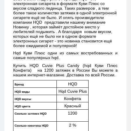
электронная сигарета в формате Куви Плюс со 
вкусом сладкого леденца.
Таких размеров , а тем 
более такое количество затяжек в одной электронной 
сигарете ещё не было. И опять производители 
компании HQD  представили нашему внимание 
Новинку , которая займёт достойное место у 
любителей подымить . А благодаря  новым вкусом, 
которых ещё не было ни в одном формате 
электронных сигарет - это новинка становится ещё 
более ожидаемой и популярной!
Hqd Куви Плюс одни из самых востребованных и 
самые популярных hqd. 
Купить 
HQD Cuvie Plus Candy (hqd Куви Плюс 
Конфета)   
на 1200 затяжек в России Вы можете в 
нашем интернет-магазине. Доставка по всей России. 
HQD
Бренд
Hqd Cuvie Plus
HQD виды
Конфета
HQD вкусы
Красный
HQD цвета
1200
Сколько затяжек HQD
2 %
Сколько никотина HQD