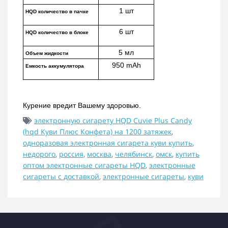
1 шт
HQD количество в пачке
6 шт
HQD количество в блоке
5 мл
Объем жидкости
950 mAh
Емкость аккумулятора
Курение вредит Вашему здоровью.
электронную сигарету HQD Cuvie Plus Candy
(hqd Куви Плюс Конфета) на 1200 затяжек
,
одноразовая электронная сигарета куви купить
,
недорого
,
россия
,
москва
,
челябинск
,
омск
,
купить
оптом электронные сигареты HQD
,
электронные
сигареты с доставкой
,
электронные сигареты
,
куви