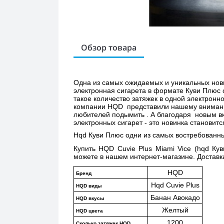
Обзор товара
Одна из самых ожидаемых и уникальных нови
электронная сигарета в формате Куви Плюс 
такое количество затяжек в одной электронн
компании HQD  представили нашему внимание
любителей подымить . А благодаря  новым в
электронных сигарет - это новинка станови
Hqd Куви Плюс одни из самых востребованны
Купить 
HQD Cuvie Plus Miami Vice (hqd Ку
можете в нашем интернет-магазине. Доставка
HQD
Бренд
Hqd Cuvie Plus
HQD виды
Банан Авокадо
HQD вкусы
Желтый
HQD цвета
1200
Сколько затяжек HQD