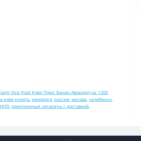
iami Vice (hqd Куви Плюс Банан Авокадо) на 1200
а куви купить
,
недорого
,
россия
,
москва
,
челябинск
,
 HQD
,
электронные сигареты с доставкой
,