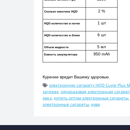
2 %
Сколько никотина HQD
1 шт
HQD количество в пачке
6 шт
HQD количество в блоке
5 мл
Объем жидкости
950 mAh
Емкость аккумулятора
Курение вредит Вашему здоровью.
электронную сигарету HQD Cuvie Plus M
затяжек
,
одноразовая электронная сигарет
омск
,
купить оптом электронные сигареты
электронные сигареты
,
куви