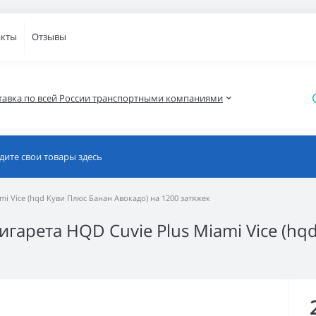
акты
Отзывы
тавка по всей России транспортными компаниями
i Vice (hqd Куви Плюс Банан Авокадо) на 1200 затяжек
гарета HQD Cuvie Plus Miami Vice (hq