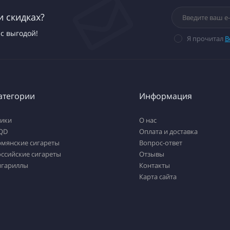
и скидках?
с выгодой!
Я прочитал
В
атегории
Информация
тики
О нас
QD
Оплата и доставка
рмянские сигареты
Вопрос-ответ
ссийские сигареты
Отзывы
игариллы
Контакты
Карта сайта