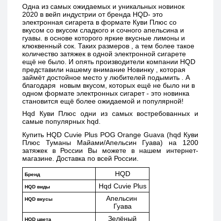
Одна из самых ожидаемых и уникальных новинок 
2020 в вейп индустрии от бренда HQD- это 
электронная сигарета в формате Куви Плюс со 
вкусом 
со вкусом сладкого и сочного апельсина и 
гуавы. в основе которого яркие вкусные лимоны и 
клюквенный сок
. Таких размеров , а тем более такое 
количество затяжек в одной электронной сигарете 
ещё не было. И опять производители компании HQD  
представили нашему внимание Новинку , которая 
займёт достойное место у любителей подымить . А 
благодаря  новым вкусом, которых ещё не было ни в 
одном формате электронных сигарет - это новинка 
становится ещё более ожидаемой и популярной!
Hqd Куви Плюс одни из самых востребованных и 
самые популярных hqd. 
Купить 
HQD Cuvie Plus POG Orange Guava (hqd Куви 
Плюс Туманы Майами/Апельсин Гуава)
 на 1200 
затяжек в России Вы можете в нашем интернет-
магазине. Доставка по всей России. 
HQD
Бренд
Hqd Cuvie Plus
HQD виды
Апельсин 
HQD вкусы
Гуава
Зелёный
HQD цвета