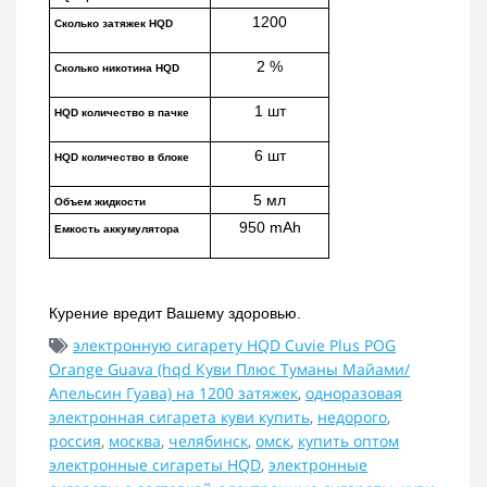
1200
Сколько затяжек HQD
2 %
Сколько никотина HQD
1 шт
HQD количество в пачке
6 шт
HQD количество в блоке
5 мл
Объем жидкости
950 mAh
Емкость аккумулятора
Курение вредит Вашему здоровью.
электронную сигарету HQD Cuvie Plus POG
Orange Guava (hqd Куви Плюс Туманы Майами/
Апельсин Гуава) на 1200 затяжек
,
одноразовая
электронная сигарета куви купить
,
недорого
,
россия
,
москва
,
челябинск
,
омск
,
купить оптом
электронные сигареты HQD
,
электронные